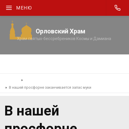
МЕНЮ
Орловский Храм
Храм святых-бессребреников Космы и Дамиана
Главная
Объявления
В нашей просфорне заканчивается запас муки
В нашей
просфорне